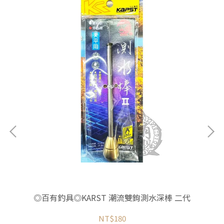
烏鰡
◎百有釣具◎KARST 潮流雙鉤測水深棒 二代
◎
NT$180