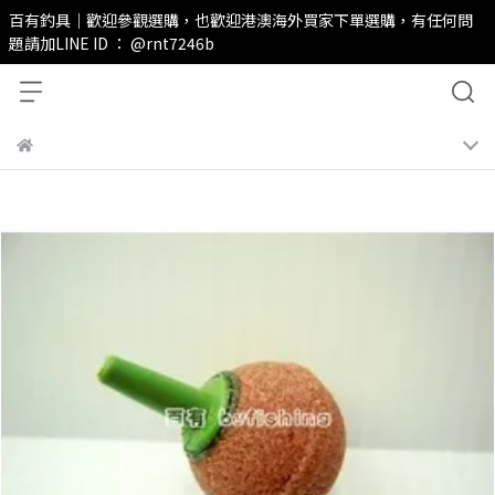
百有釣具｜歡迎參觀選購，也歡迎港澳海外買家下單選購，有任何問
題請加LINE ID ： @rnt7246b