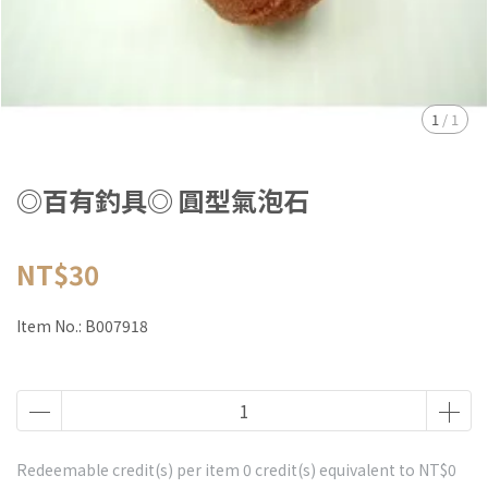
1
/
1
◎百有釣具◎ 圓型氣泡石
NT$30
Item No.:
B007918
Redeemable credit(s) per item
0
credit(s) equivalent to
NT$0