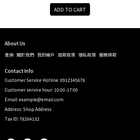
ADD TO CART
About Us
查詢
關於我們
我的帳戶
退款政策
隱私政策
服務條款
Contact Info
Customer Service Hotline: 0912345678
Customer service hour: 10:00-17:00
Email: example@email.com
Address: Shop Address
Tax ID: 78264132