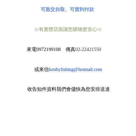
可面交自取
、可貨到付款
☆有實體店面讓您購物更安心☆
來電
0972199108 傳真
02-22421550
或來信
kenbyfishing@hotmail.com
收告知件資料我們會儘快為您安排送達