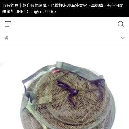
百有釣具｜歡迎參觀選購，也歡迎港澳海外買家下單選購，有任何問
題請加LINE ID ： @rnt7246b