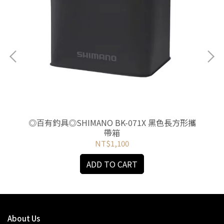
水桶
◎百有釣具◎SHIMANO BK-071X 黑色長方形攜
◎百
帶箱
NT$1,100
ADD TO CART
About Us