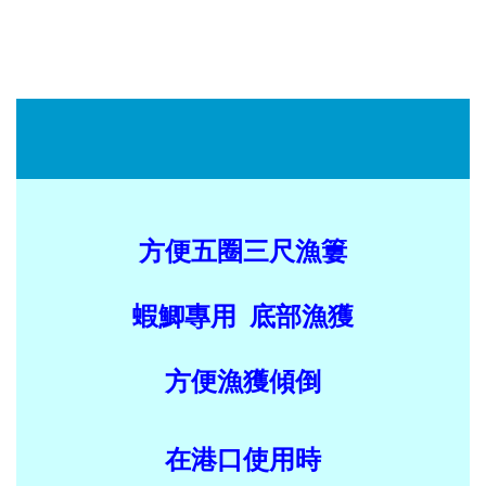
方便五圈三尺漁簍
蝦鯽專用 底部漁獲
方便漁獲傾倒
在港口使用時