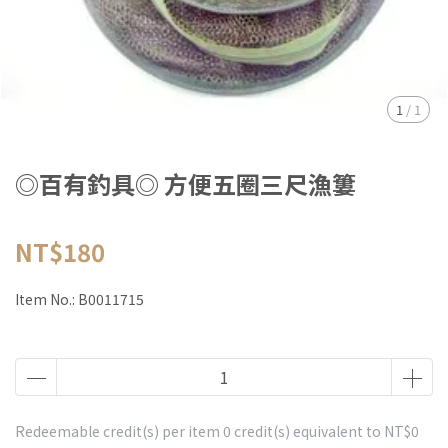
1
/
1
◎百有釣具◎ 方便五圈三尺漁簍
NT$180
Item No.:
B0011715
Redeemable credit(s) per item
0
credit(s) equivalent to
NT$0