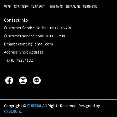
查詢
關於我們
我的帳戶
退款政策
隱私政策
服務條款
Contact Info
Customer Service Hotline: 0912345678
Customer service hour: 10:00-17:00
Email: example@email.com
Address: Shop Address
Tax ID: 78264132
Copyright ©
百有釣具
All Rights Reserved.
Designed by
CYBERBIZ
.